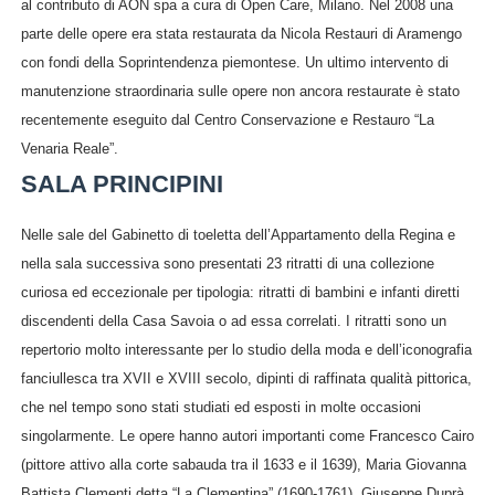
al contributo di AON spa a cura di Open Care, Milano. Nel 2008 una
parte delle opere era stata restaurata da Nicola Restauri di Aramengo
con fondi della Soprintendenza piemontese. Un ultimo intervento di
manutenzione straordinaria sulle opere non ancora restaurate è stato
recentemente eseguito dal Centro Conservazione e Restauro “La
Venaria Reale”.
SALA PRINCIPINI
Nelle sale del Gabinetto di toeletta dell’Appartamento della Regina e
nella sala successiva sono presentati 23 ritratti di una collezione
curiosa ed eccezionale per tipologia: ritratti di bambini e infanti diretti
discendenti della Casa Savoia o ad essa correlati. I ritratti sono un
repertorio molto interessante per lo studio della moda e dell’iconografia
fanciullesca tra XVII e XVIII secolo, dipinti di raffinata qualità pittorica,
che nel tempo sono stati studiati ed esposti in molte occasioni
singolarmente. Le opere hanno autori importanti come Francesco Cairo
(pittore attivo alla corte sabauda tra il 1633 e il 1639), Maria Giovanna
Battista Clementi detta “La Clementina” (1690-1761), Giuseppe Duprà