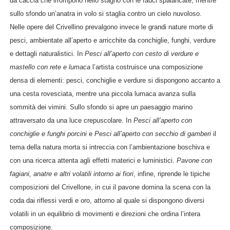
da caccia che irrompono nello stagno con le fauci spalancate, mentre
sullo sfondo un’anatra in volo si staglia contro un cielo nuvoloso.
Nelle opere del Crivellino prevalgono invece le grandi nature morte di
pesci, ambientate all’aperto e arricchite da conchiglie, funghi, verdure
e dettagli naturalistici. In
Pesci all’aperto con cesto di verdure e
mastello con rete e lumaca
l’artista costruisce una composizione
densa di elementi: pesci, conchiglie e verdure si dispongono accanto a
una cesta rovesciata, mentre una piccola lumaca avanza sulla
sommità dei vimini. Sullo sfondo si apre un paesaggio marino
attraversato da una luce crepuscolare. In
Pesci all’aperto con
conchiglie e funghi porcini
e
Pesci all’aperto con secchio di gamberi
il
tema della natura morta si intreccia con l’ambientazione boschiva e
con una ricerca attenta agli effetti materici e luministici.
Pavone con
fagiani, anatre e altri volatili intorno ai fiori
, infine, riprende le tipiche
composizioni del Crivellone, in cui il pavone domina la scena con la
coda dai riflessi verdi e oro, attorno al quale si dispongono diversi
volatili in un equilibrio di movimenti e direzioni che ordina l’intera
composizione.