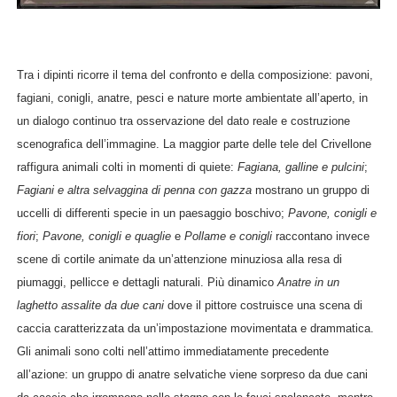
Tra i dipinti ricorre il tema del confronto e della composizione: pavoni,
fagiani, conigli, anatre, pesci e nature morte ambientate all’aperto, in
un dialogo continuo tra osservazione del dato reale e costruzione
scenografica dell’immagine. La maggior parte delle tele del Crivellone
raffigura animali colti in momenti di quiete:
Fagiana, galline e pulcini
;
Fagiani e altra selvaggina di penna con gazza
mostrano un gruppo di
uccelli di differenti specie in un paesaggio boschivo;
Pavone, conigli e
fiori
;
Pavone, conigli e quaglie
e
Pollame e conigli
raccontano invece
scene di cortile animate da un’attenzione minuziosa alla resa di
piumaggi, pellicce e dettagli naturali. Più dinamico
Anatre in un
laghetto assalite da due cani
dove il pittore costruisce una scena di
caccia caratterizzata da un’impostazione movimentata e drammatica.
Gli animali sono colti nell’attimo immediatamente precedente
all’azione: un gruppo di anatre selvatiche viene sorpreso da due cani