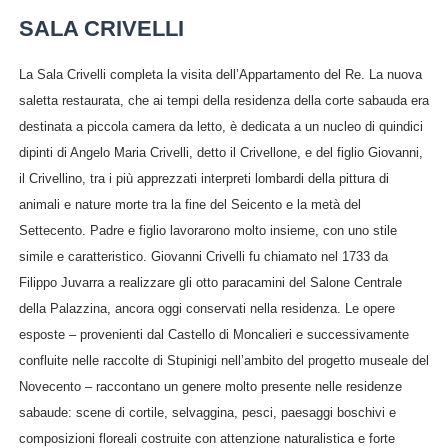
SALA CRIVELLI
La Sala Crivelli completa la visita dell’Appartamento del Re. La nuova
saletta restaurata, che ai tempi della residenza della corte sabauda era
destinata a piccola camera da letto, è dedicata a un nucleo di quindici
dipinti di Angelo Maria Crivelli, detto il Crivellone, e del figlio Giovanni,
il Crivellino, tra i più apprezzati interpreti lombardi della pittura di
animali e nature morte tra la fine del Seicento e la metà del
Settecento. Padre e figlio lavorarono molto insieme, con uno stile
simile e caratteristico. Giovanni Crivelli fu chiamato nel 1733 da
Filippo Juvarra a realizzare gli otto paracamini del Salone Centrale
della Palazzina, ancora oggi conservati nella residenza. Le opere
esposte – provenienti dal Castello di Moncalieri e successivamente
confluite nelle raccolte di Stupinigi nell’ambito del progetto museale del
Novecento – raccontano un genere molto presente nelle residenze
sabaude: scene di cortile, selvaggina, pesci, paesaggi boschivi e
composizioni floreali costruite con attenzione naturalistica e forte