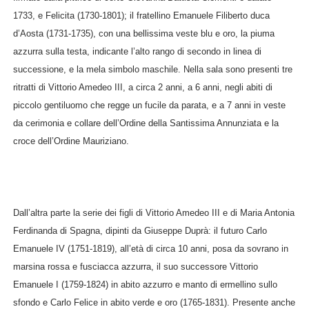
1733, e Felicita (1730-1801); il fratellino Emanuele Filiberto duca
d’Aosta (1731-1735), con una bellissima veste blu e oro, la piuma
azzurra sulla testa, indicante l’alto rango di secondo in linea di
successione, e la mela simbolo maschile. Nella sala sono presenti tre
ritratti di Vittorio Amedeo III, a circa 2 anni, a 6 anni, negli abiti di
piccolo gentiluomo che regge un fucile da parata, e a 7 anni in veste
da cerimonia e collare dell’Ordine della Santissima Annunziata e la
croce dell’Ordine Mauriziano.
Dall’altra parte la serie dei figli di Vittorio Amedeo III e di Maria Antonia
Ferdinanda di Spagna, dipinti da Giuseppe Duprà: il futuro Carlo
Emanuele IV (1751-1819), all’età di circa 10 anni, posa da sovrano in
marsina rossa e fusciacca azzurra, il suo successore Vittorio
Emanuele I (1759-1824) in abito azzurro e manto di ermellino sullo
sfondo e Carlo Felice in abito verde e oro (1765-1831). Presente anche