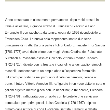
Viene presentato in allestimento permanente, dopo molti prestiti in
Italia e all’estero, il grande ritratto di Francesco Giacinto e Carlo
Emanuele II con racchetta da tennis, opera del 1636 riconducibile a
Francesco Cairo. La nuova sala rappresenta inoltre due serie
omogenee di ritratti. Da una parte i figli di Carlo Emanuele III di Savoia
(1701-1773) avuti dalle prime due mogli, Anna Cristina del Palatinato-
Sulzbach e Polissena d’Assia: il piccolo Vittorio Amedeo Teodoro
(1723-1725), dipinto con la frusta e il cagnolino al guinzaglio, simboli
maschili, sebbene vesta un ampio abito all’apparenza femminile,
utilizzato per praticità nei primi anni di vita dei bambini; l’erede al
trono, il futuro Vittorio Amedeo III, raffigurato in un ricco abito in seta e
galloni argento mentre gioca con un uccellino; le tre sorelle, Eleonora
(1728-1781), raffigurata con un abito con le bretelle che servivano
come aiuto per i primi passi, Luisa Gabriella (1729-1767), dipinto
firmato dalla pittrice di corte Giovanna Battista Clementi e datato