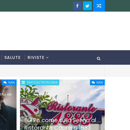
SALUTE
RIVISTE
NAN
ENOGASTRONOMIA
NAN
 lui se
Sul Po come sulla Senna al
Ristorante Caprera 1883