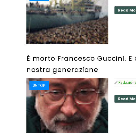
Read Mo
È morto Francesco Guccini. E 
nostra generazione
Redazion
TOP
Read Mo