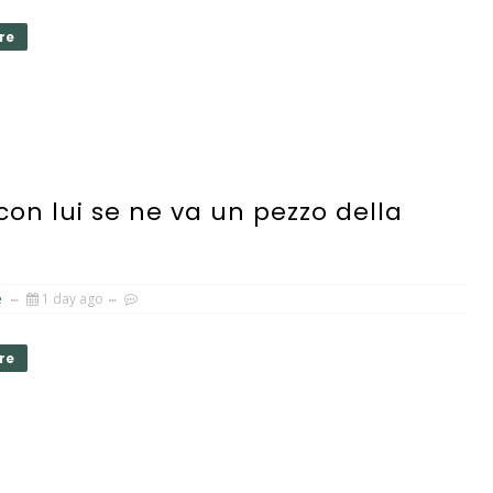
re
con lui se ne va un pezzo della
e
1 day ago
re