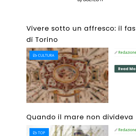
Vivere sotto un affresco: il f
di Torino
Redazion
CULTURA
Read Mo
Quando il mare non divideva
Redazion
TOP