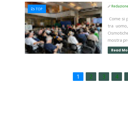
Redazion
TOP
Come si pr
tra uomo,
Osmotiche
mostra pro
Read Mo
1
2
3
4