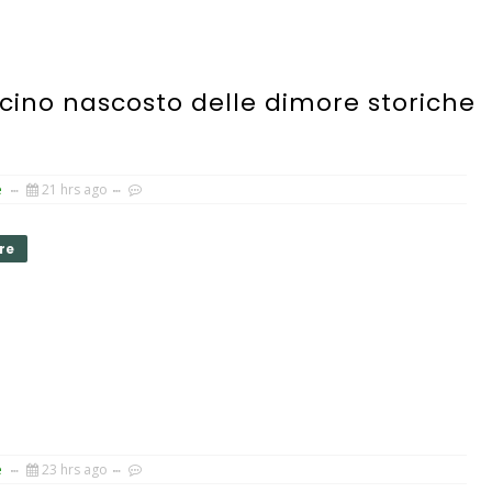
ascino nascosto delle dimore storiche
e
21 hrs ago
re
e
23 hrs ago