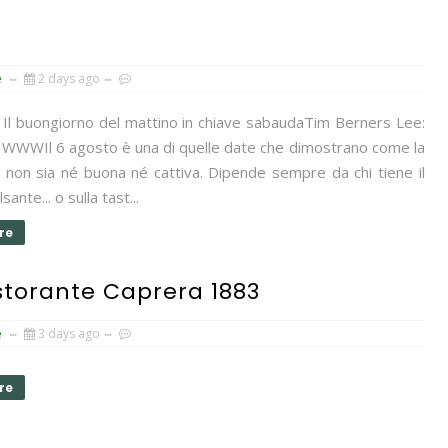
e
2 days ago
 - Il buongiorno del mattino in chiave sabaudaTim Berners Lee:
l WWWIl 6 agosto è una di quelle date che dimostrano come la
 non sia né buona né cattiva. Dipende sempre da chi tiene il
sante... o sulla tast...
re
storante Caprera 1883
e
3 days ago
re