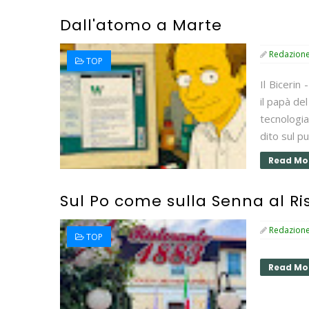
Dall'atomo a Marte
Redazion
TOP
Il Bicerin
il papà de
tecnologia
dito sul pul
Read Mo
Sul Po come sulla Senna al Ri
Redazion
TOP
Read Mo