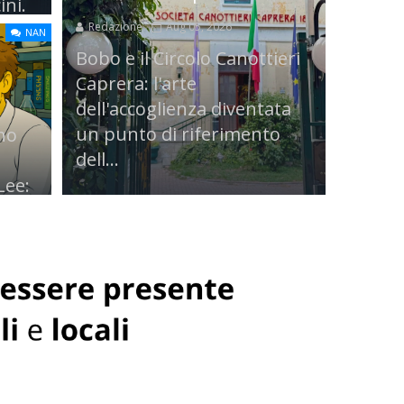
ni.
Redazione
Aug 05, 2026
NAN
...
Bobo e il Circolo Canottieri
Caprera: l'arte
dell'accoglienza diventata
un punto di riferimento
rno
dell...
Lee: