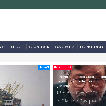
YLE
SPORT
ECONOMIA
LAVORO
TECNOLOGIA
NAN
CULTURA
È morto Francesco Guccini. E con
ne va un pezzo della nostra
generazione
Redazione
Aug 06, 2026
di Claudio Pasqua È