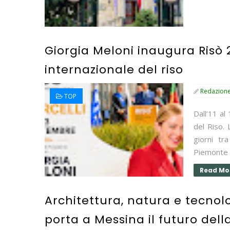
Giorgia Meloni inaugura Risò 2
internazionale del riso
Redazion
TOP
Dall’11 al
del Riso. 
giorni tr
Piemonte s
Read Mo
Architettura, natura e tecnol
porta a Messina il futuro del