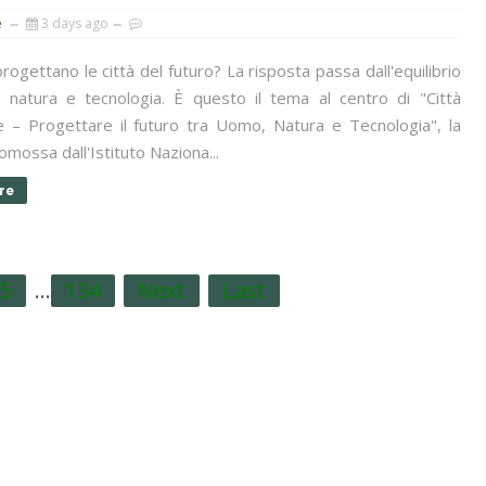
e
3 days ago
ogettano le città del futuro? La risposta passa dall'equilibrio
 natura e tecnologia. È questo il tema al centro di "Città
 – Progettare il futuro tra Uomo, Natura e Tecnologia", la
mossa dall'Istituto Naziona...
re
5
...
134
Next
Last