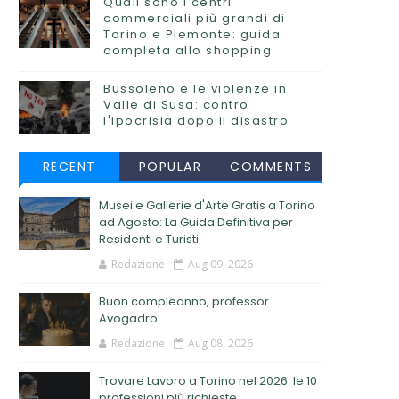
Quali sono i centri
commerciali più grandi di
Torino e Piemonte: guida
completa allo shopping
Bussoleno e le violenze in
Valle di Susa: contro
l'ipocrisia dopo il disastro
RECENT
POPULAR
COMMENTS
Musei e Gallerie d'Arte Gratis a Torino
ad Agosto: La Guida Definitiva per
Residenti e Turisti
Redazione
Aug 09, 2026
Buon compleanno, professor
Avogadro
Redazione
Aug 08, 2026
Trovare Lavoro a Torino nel 2026: le 10
professioni più richieste