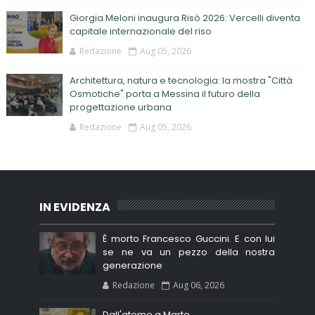
Giorgia Meloni inaugura Risò 2026: Vercelli diventa
capitale internazionale del riso
Redazione
Aug 05, 2026
Architettura, natura e tecnologia: la mostra "Città
Osmotiche" porta a Messina il futuro della
progettazione urbana
Redazione
Aug 05, 2026
IN EVIDENZA
È morto Francesco Guccini. E con lui
se ne va un pezzo della nostra
generazione
Redazione
Aug 06, 2026
Dall'atomo a Marte