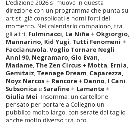
L’edizione 2026 si muove in questa
direzione con un programma che punta su
artisti già consolidati e nomi forti del
momento. Nel calendario compaiono, tra
gli altri,
Fulminacci
,
La Niña + Okgiorgio
,
Mannarino
,
Kid Yugi
,
Tutti Fenomeni +
Faccianuvola
,
Voglio Tornare Negli
Anni 90
,
Negramaro
,
Gio Evan
,
Madame
,
The Zen Circus + Motta
,
Ernia
,
Gemitaiz
,
Teenage Dream
,
Caparezza
,
Noyz Narcos + Rancore + Danno
,
I Cani
,
Subsonica
e
Sarafine + Lamante +
Giulia Mei
. Insomma: un cartellone
pensato per portare a Collegno un
pubblico molto largo, con serate dal taglio
anche molto diverso tra loro.