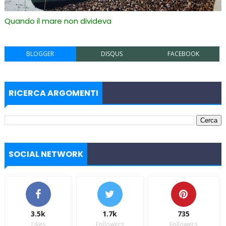
Quando il mare non divideva
BLOGGER
DISQUS
FACEBOOK
RICERCA ARGOMENTI
SOCIAL NETWORK
3.5k
1.7k
735
Likes
Followers
Followers