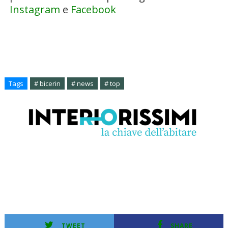
Instagram
e
Facebook
Tags
# bicerin
# news
# top
TWEET
SHARE