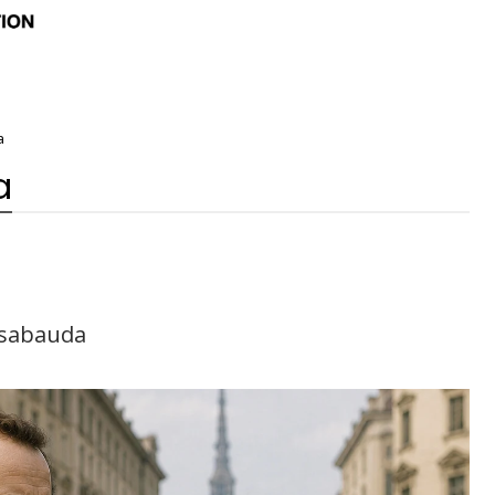
a
a
e sabauda