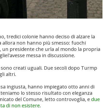
, tredici colonie hanno deciso di alzare la
da allora non hanno più smesso: fuochi
ne, un presidente che urla al mondo la propria
liel'avesse messa in discussione.
ni sono creati uguali. Due secoli dopo Turmp
i altri.
assa ingiusta, hanno impiegato otto anni di
tteniamo lo stesso risultato con eleganza
icato del Comune, letto controvoglia, e
due
nta di non esistere
.