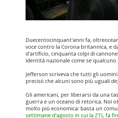
Duecentocinquant'anni fa, oltreoceano
voce contro la Corona britannica, e 
d'artificio, cinquanta colpi di canno
identità nazionale come se qualcuno g
Jefferson scriveva che tutti gli uomi
precisò che alcuni sono più uguali degl
Gli americani, per liberarsi da una t
guerra e un oceano di retorica. Noi o
molto più economica: basta un comun
settimane d'agosto in cui la ZTL fa fi