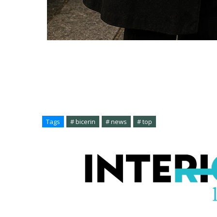
Tags
# bicerin
# news
# top