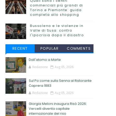
Quali sono i centri
commerciali più grandi di
Torino e Piemonte: guida
completa allo shopping
Bussoleno e le violenze in
Valle di Susa: contro
l'ipocrisia dopo il disastro
RECENT
POPULAR
COMMENTS
Dall'atomo a Marte
Redazione
Aug 05, 2026
Sul Po come sulla Senna al Ristorante
Caprera 1883
Redazione
Aug 05, 2026
Giorgia Meloni inaugura Risò 2026:
Vercelli diventa capitale
internazionale del riso