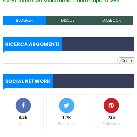
Sul Po come sulla Senna al Ristorante Caprera 1883
BLOGGER
DISQUS
FACEBOOK
RICERCA ARGOMENTI
SOCIAL NETWORK
3.5k
1.7k
735
Likes
Followers
Followers