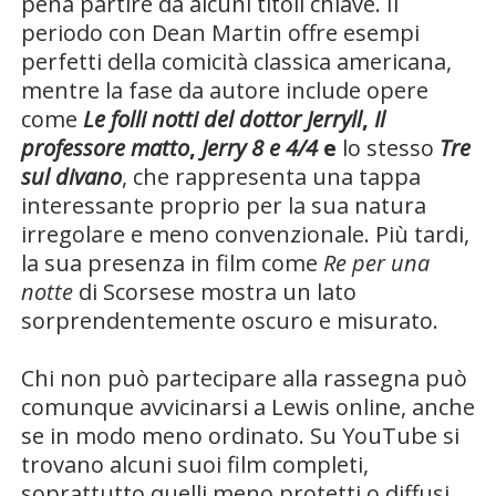
pena partire da alcuni titoli chiave. Il
periodo con Dean Martin offre esempi
perfetti della comicità classica americana,
mentre la fase da autore include opere
come
Le folli notti del dottor Jerryll
,
Il
professore matto
,
Jerry 8 e 4/4
e
lo stesso
Tre
sul divano
, che rappresenta una tappa
interessante proprio per la sua natura
irregolare e meno convenzionale. Più tardi,
la sua presenza in film come
Re per una
notte
di Scorsese mostra un lato
sorprendentemente oscuro e misurato.
Chi non può partecipare alla rassegna può
comunque avvicinarsi a Lewis online, anche
se in modo meno ordinato. Su YouTube si
trovano alcuni suoi film completi,
soprattutto quelli meno protetti o diffusi