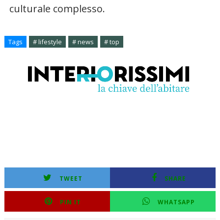
culturale complesso.
Tags
# lifestyle
# news
# top
TWEET
SHARE
PIN IT
WHATSAPP