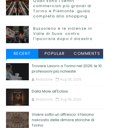
Quali sono i centri
commerciali più grandi di
Torino e Piemonte: guida
completa allo shopping
Bussoleno e le violenze in
Valle di Susa: contro
l'ipocrisia dopo il disastro
RECENT
POPULAR
COMMENTS
Trovare Lavoro a Torino nel 2026: le 10
professioni più richieste
Redazione
Aug 08, 2026
Dalla Mole all'Eclissi
Redazione
Aug 08, 2026
Vivere sotto un affresco: il fascino
nascosto delle dimore storiche di
Torino