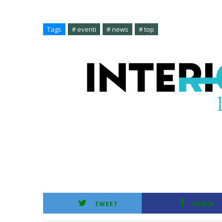
Tags
# eventi
# news
# top
TWEET
SHARE