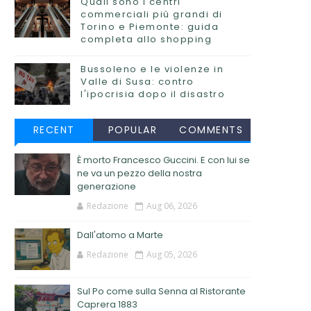
Quali sono i centri
commerciali più grandi di
Torino e Piemonte: guida
completa allo shopping
Bussoleno e le violenze in
Valle di Susa: contro
l'ipocrisia dopo il disastro
RECENT
POPULAR
COMMENTS
È morto Francesco Guccini. E con lui se
ne va un pezzo della nostra
generazione
Redazione
Aug 06, 2026
Dall'atomo a Marte
Redazione
Aug 05, 2026
Sul Po come sulla Senna al Ristorante
Caprera 1883