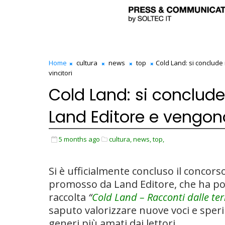
Home
cultura
news
top
Cold Land: si conclude 
vincitori
Cold Land: si conclude
Land Editore e vengono
5 months ago
cultura,
news,
top,
Si è ufficialmente concluso il concorso
promosso da
Land Editore
, che ha po
raccolta
“
Cold Land – Racconti dalle terr
saputo valorizzare nuove voci e speri
generi più amati dai lettori.