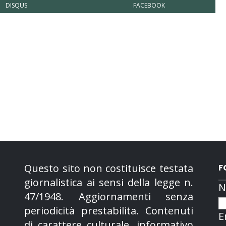
DISQUS
FACEBOOK
Questo sito non costituisce testata
F
giornalistica ai sensi della legge n.
N
47/1948. Aggiornamenti senza
periodicità prestabilita. Contenuti
E
di carattere culturale, informativo