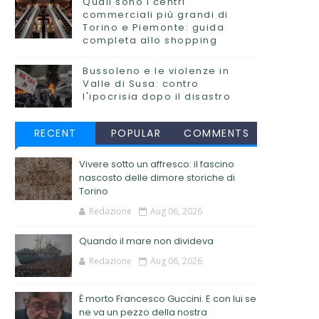
Quali sono i centri
commerciali più grandi di
Torino e Piemonte: guida
completa allo shopping
Bussoleno e le violenze in
Valle di Susa: contro
l'ipocrisia dopo il disastro
RECENT
POPULAR
COMMENTS
Vivere sotto un affresco: il fascino
nascosto delle dimore storiche di
Torino
Redazione
Aug 06, 2026
Quando il mare non divideva
Redazione
Aug 06, 2026
È morto Francesco Guccini. E con lui se
ne va un pezzo della nostra