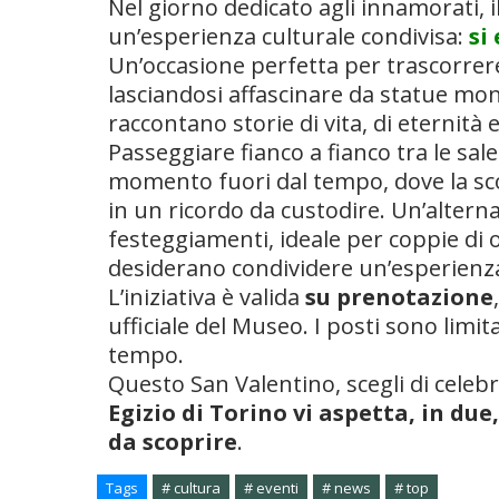
Nel giorno dedicato agli innamorati, i
un’esperienza culturale condivisa:
si
Un’occasione perfetta per trascorrer
lasciandosi affascinare da statue mon
raccontano storie di vita, di eternità
Passeggiare fianco a fianco tra le sal
momento fuori dal tempo, dove la scop
in un ricordo da custodire. Un’alternat
festeggiamenti, ideale per coppie di 
desiderano condividere un’esperienza
L’iniziativa è valida
su prenotazione
ufficiale del Museo. I posti sono limita
tempo.
Questo San Valentino, scegli di celeb
Egizio di Torino vi aspetta, in due
da scoprire
.
Tags
# cultura
# eventi
# news
# top