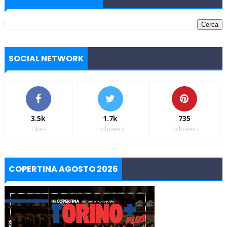
SOCIAL NETWORK
3.5k
1.7k
735
Likes
Followers
Followers
COPERTINA AGOSTO 2026