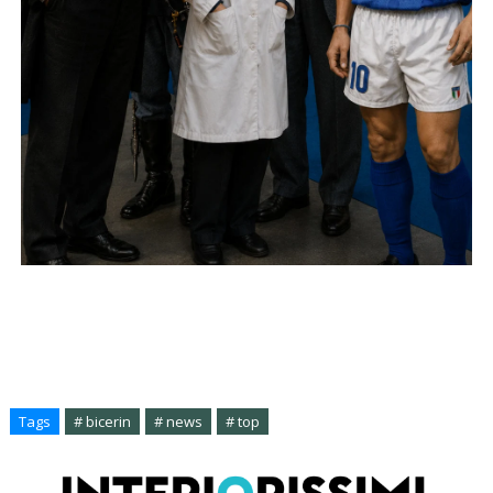
Tags
# bicerin
# news
# top