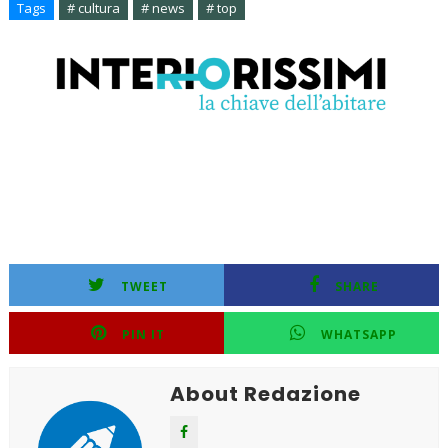
Tags
# cultura
# news
# top
TWEET
SHARE
PIN IT
WHATSAPP
About Redazione