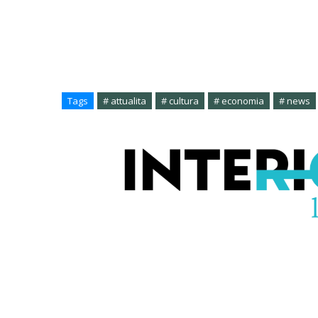
Tags
# attualita
# cultura
# economia
# news