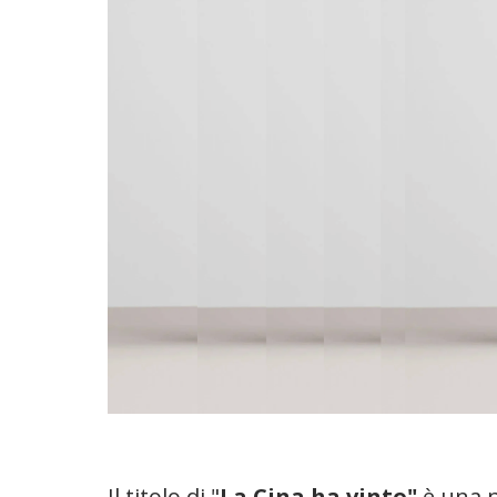
Il titolo di "
La Cina ha vinto"
è una p