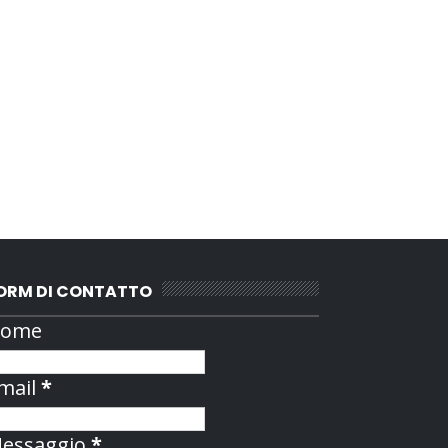
ORM DI CONTATTO
ome
mail
*
essaggio
*