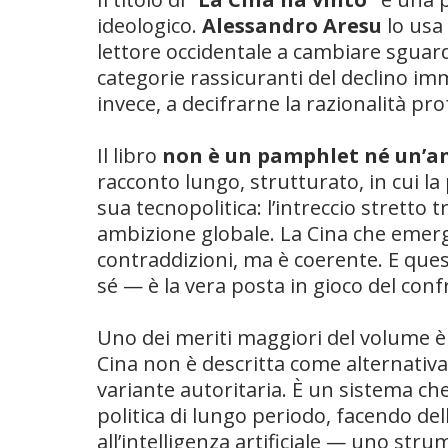
ideologico.
Alessandro Aresu
lo usa
lettore occidentale a cambiare sguard
categorie rassicuranti del declino imm
invece, a decifrarne la razionalità pro
Il libro
non è un pamphlet né un’an
racconto lungo, strutturato, in cui la
sua tecnopolitica: l’intreccio stretto t
ambizione globale. La Cina che emer
contraddizioni, ma è coerente. E que
sé — è la vera posta in gioco del conf
Uno dei meriti maggiori del volume è la
Cina non è descritta come alternativa
variante autoritaria. È un sistema ch
politica di lungo periodo, facendo de
all’intelligenza artificiale — uno str