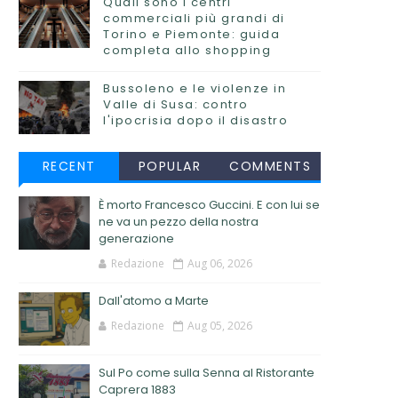
Quali sono i centri
commerciali più grandi di
Torino e Piemonte: guida
completa allo shopping
Bussoleno e le violenze in
Valle di Susa: contro
l'ipocrisia dopo il disastro
RECENT
POPULAR
COMMENTS
È morto Francesco Guccini. E con lui se
ne va un pezzo della nostra
generazione
Redazione
Aug 06, 2026
Dall'atomo a Marte
Redazione
Aug 05, 2026
Sul Po come sulla Senna al Ristorante
Caprera 1883