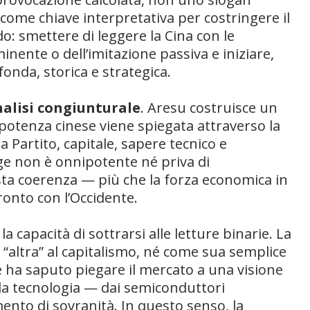
 come chiave interpretativa per costringere il
o: smettere di leggere la Cina con le
inente o dell’imitazione passiva e iniziare,
fonda, storica e strategica.
alisi congiunturale
. Aresu costruisce un
 potenza cinese viene spiegata attraverso la
ra Partito, capitale, sapere tecnico e
ge non è onnipotente né priva di
sta coerenza — più che la forza economica in
ronto con l’Occidente.
 capacità di sottrarsi alle letture binarie. La
 “altra” al capitalismo, né come sua semplice
e ha saputo piegare il mercato a una visione
lla tecnologia — dai semiconduttori
umento di sovranità. In questo senso, la