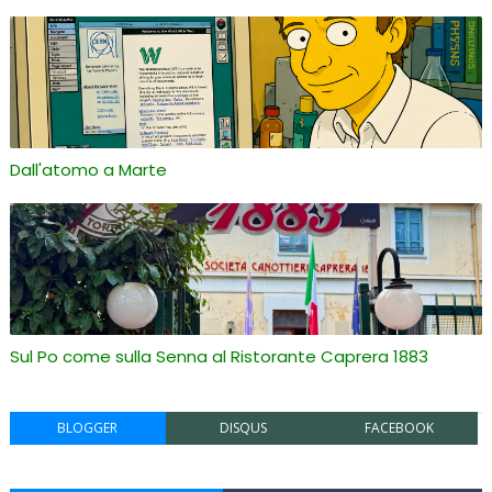
Dall'atomo a Marte
Sul Po come sulla Senna al Ristorante Caprera 1883
BLOGGER
DISQUS
FACEBOOK