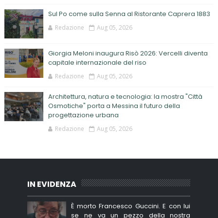
Sul Po come sulla Senna al Ristorante Caprera 1883
Redazione
Aug 05, 2026
Giorgia Meloni inaugura Risò 2026: Vercelli diventa
capitale internazionale del riso
Redazione
Aug 05, 2026
Architettura, natura e tecnologia: la mostra "Città
Osmotiche" porta a Messina il futuro della
progettazione urbana
Redazione
Aug 05, 2026
IN EVIDENZA
È morto Francesco Guccini. E con lui
se ne va un pezzo della nostra