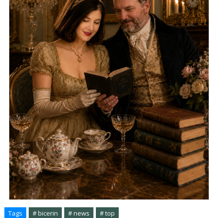
Tags
# bicerin
# news
# top