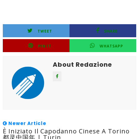
TWEET
SHARE
PIN IT
WHATSAPP
About Redazione
Newer Article
È Iniziato Il Capodanno Cinese A Torino
都灵中国年 | Turin