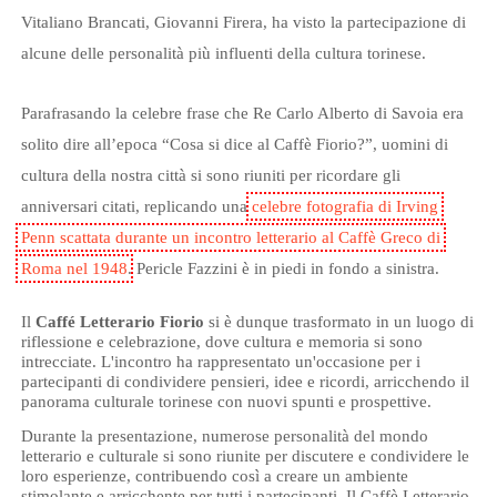
Vitaliano Brancati, Giovanni Firera, ha visto la partecipazione di
alcune delle personalità più influenti della cultura torinese.
Parafrasando la celebre frase che Re Carlo Alberto di Savoia era
solito dire all’epoca “Cosa si dice al Caffè Fiorio?”, uomini di
cultura della nostra città si sono riuniti per ricordare gli
anniversari citati, replicando una
celebre fotografia di Irving
Penn scattata durante un incontro letterario al Caffè Greco di
Roma nel 1948
. Pericle Fazzini è in piedi in fondo a sinistra.
Il
Caffé Letterario Fiorio
si è dunque trasformato in un luogo di
riflessione e celebrazione, dove cultura e memoria si sono
intrecciate. L'incontro ha rappresentato un'occasione per i
partecipanti di condividere pensieri, idee e ricordi, arricchendo il
panorama culturale torinese con nuovi spunti e prospettive.
Durante la presentazione, numerose personalità del mondo
letterario e culturale si sono riunite per discutere e condividere le
loro esperienze, contribuendo così a creare un ambiente
stimolante e arricchente per tutti i partecipanti. Il Caffè Letterario