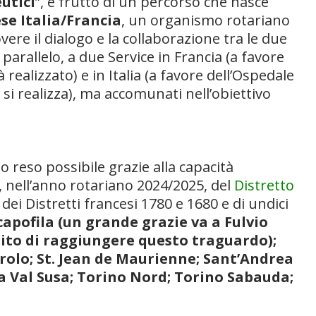
utici
”, è frutto di un percorso che nasce
e Italia/Francia
, un organismo rotariano
e il dialogo e la collaborazione tra le due
in parallelo, a due Service in Francia (a favore
realizzato) e in Italia (a favore dell’Ospedale
si realizza), ma accomunati nell’obiettivo
o reso possibile grazie alla capacità
, nell’anno rotariano 2024/2025, del
Distretto
, dei Distretti francesi 1780 e 1680 e di undici
capofila (un grande grazie va a Fulvio
ito di raggiungere questo traguardo);
nerolo; St. Jean de Maurienne; Sant’Andrea
sa Val Susa; Torino Nord; Torino Sabauda;