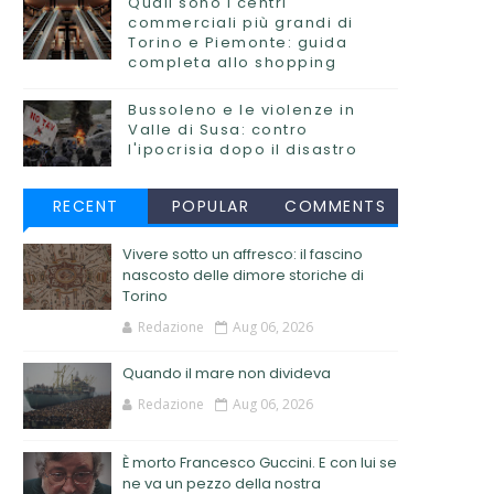
Quali sono i centri
commerciali più grandi di
Torino e Piemonte: guida
completa allo shopping
Bussoleno e le violenze in
Valle di Susa: contro
l'ipocrisia dopo il disastro
RECENT
POPULAR
COMMENTS
Vivere sotto un affresco: il fascino
nascosto delle dimore storiche di
Torino
Redazione
Aug 06, 2026
Quando il mare non divideva
Redazione
Aug 06, 2026
È morto Francesco Guccini. E con lui se
ne va un pezzo della nostra